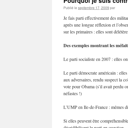
Pourquoi je suis contr
Publié le
septembre 17, 2009
par
Je fais parti effectivement des milit
après une longue réflexion et l’obser
sur les primaires : elles sont délétère
Des exemples montrant les méfait
Le parti socialiste en 2007 : elles 
Le parti démocrate américain : elle
aux adversaires, rendu suspect la co
vote pour Obama (s’il avait perdu on
néfastes !)
L’UMP en Ile-de-France : mêmes div
Si elles peuvent être compréhensibles
décridibilisent le parti en question.