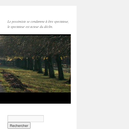
Le pessimiste se condamne à être spectateur,
le spectateur est acteur du déclin.